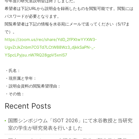
今年度の研究室説明会は終了しました。
希望者は下記URLから説明会を録画したものを閲覧可能です。閲覧には
パスワードが必要となります。
閲覧希望者は下記の情報を水谷宛にメールで送ってください（5/17ま
で）。
https://zoom.us/rec/share/YdD_2fPXtwYYXW3-
UgvZrJkZnbm7CGTd7LCtW88Wz3_djkkSaPN-_-
YSpcLPyjsu.nW7RQ28gpV5xnlS7
・氏名：
・現所属と学年：
・説明会資料の閲覧希望理由：
・その他：
Recent Posts
国際シンポジウム「ISOT 2026」にて水谷教授と当研究
室の学生が研究発表を行いました