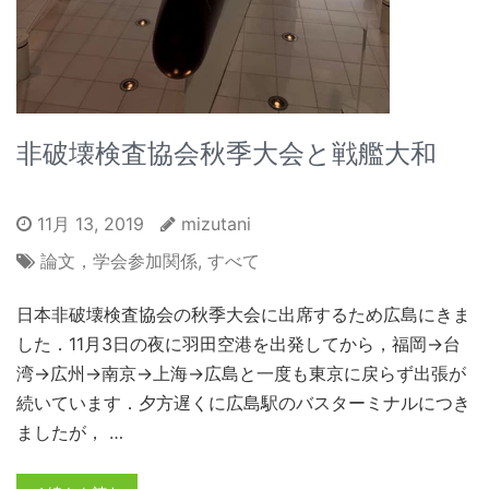
非破壊検査協会秋季大会と戦艦大和
11月 13, 2019
mizutani
論文，学会参加関係
,
すべて
日本非破壊検査協会の秋季大会に出席するため広島にきま
した．11月3日の夜に羽田空港を出発してから，福岡→台
湾→広州→南京→上海→広島と一度も東京に戻らず出張が
続いています．夕方遅くに広島駅のバスターミナルにつき
ましたが， …