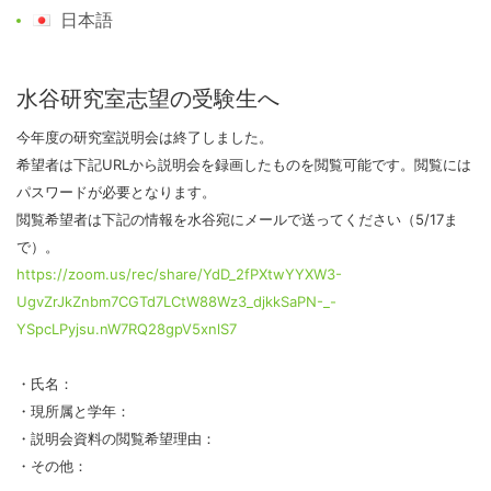
日本語
水谷研究室志望の受験生へ
今年度の研究室説明会は終了しました。
希望者は下記URLから説明会を録画したものを閲覧可能です。閲覧には
パスワードが必要となります。
閲覧希望者は下記の情報を水谷宛にメールで送ってください（5/17ま
で）。
https://zoom.us/rec/share/YdD_2fPXtwYYXW3-
UgvZrJkZnbm7CGTd7LCtW88Wz3_djkkSaPN-_-
YSpcLPyjsu.nW7RQ28gpV5xnlS7
・氏名：
・現所属と学年：
・説明会資料の閲覧希望理由：
・その他：