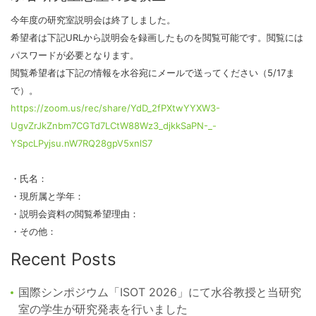
今年度の研究室説明会は終了しました。
希望者は下記URLから説明会を録画したものを閲覧可能です。閲覧には
パスワードが必要となります。
閲覧希望者は下記の情報を水谷宛にメールで送ってください（5/17ま
で）。
https://zoom.us/rec/share/YdD_2fPXtwYYXW3-
UgvZrJkZnbm7CGTd7LCtW88Wz3_djkkSaPN-_-
YSpcLPyjsu.nW7RQ28gpV5xnlS7
・氏名：
・現所属と学年：
・説明会資料の閲覧希望理由：
・その他：
Recent Posts
国際シンポジウム「ISOT 2026」にて水谷教授と当研究
室の学生が研究発表を行いました