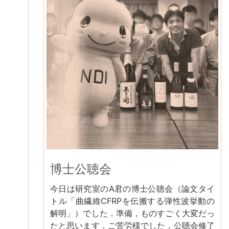
博士公聴会
今日は研究室のA君の博士公聴会（論文タイ
トル「曲繊維CFRPを伝搬する弾性波挙動の
解明」）でした．準備，ものすごく大変だっ
たと思います．ご苦労様でした．公聴会修了