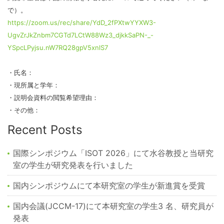
で）。
https://zoom.us/rec/share/YdD_2fPXtwYYXW3-
UgvZrJkZnbm7CGTd7LCtW88Wz3_djkkSaPN-_-
YSpcLPyjsu.nW7RQ28gpV5xnlS7
・氏名：
・現所属と学年：
・説明会資料の閲覧希望理由：
・その他：
Recent Posts
国際シンポジウム「ISOT 2026」にて水谷教授と当研究
室の学生が研究発表を行いました
国内シンポジウムにて本研究室の学生が新進賞を受賞
国内会議(JCCM-17)にて本研究室の学生3 名、研究員が
発表