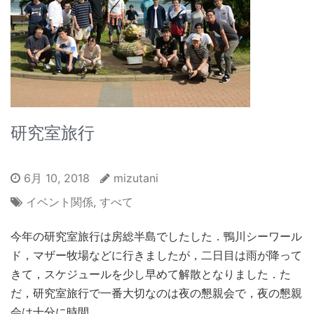
研究室旅行
6月 10, 2018
mizutani
イベント関係
,
すべて
今年の研究室旅行は房総半島でしたした．鴨川シーワール
ド，マザー牧場などに行きましたが，二日目は雨が降って
きて，スケジュールを少し早めて解散となりました．た
だ，研究室旅行で一番大切なのは夜の懇親会で，夜の懇親
会は十分に時間 …