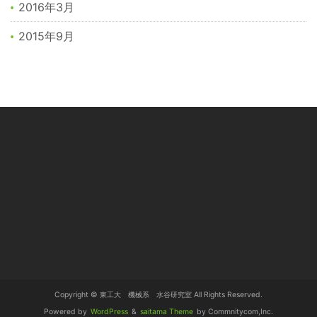
2016年3月
2015年9月
Copyright © 東工大 機械系 水谷研究室 All Rights Reserved.
Powered by
WordPress
&
saitama Theme
by Commnitycom,Inc.