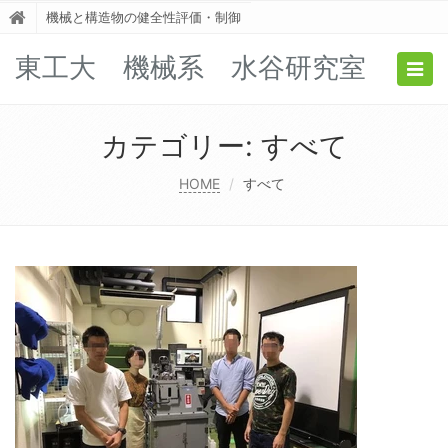
機械と構造物の健全性評価・制御
東工大 機械系 水谷研究室
Togg
navig
カテゴリー:
すべて
HOME
すべて