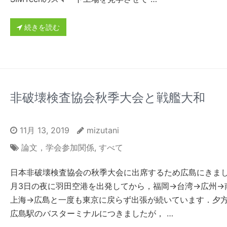
続きを読む
非破壊検査協会秋季大会と戦艦大和
11月 13, 2019
mizutani
論文，学会参加関係
,
すべて
日本非破壊検査協会の秋季大会に出席するため広島にきまし
月3日の夜に羽田空港を出発してから，福岡→台湾→広州→
上海→広島と一度も東京に戻らず出張が続いています．夕
広島駅のバスターミナルにつきましたが， …