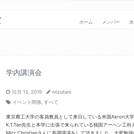
室
ホーム
メンバー
水
学内講演会
12月 13, 2019
mizutani
イベント関係
,
すべて
東京農工大学の客員教員として来日している米国Akron大
K.T.Tan先生と本学に出張で来られている独国アーヘン工科
Mirz Christianさんに基調講演をして頂きました．大変勉