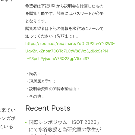
希望者は下記URLから説明会を録画したもの
を閲覧可能です。閲覧にはパスワードが必要
となります。
閲覧希望者は下記の情報を水谷宛にメールで
送ってください（5/17まで）。
https://zoom.us/rec/share/YdD_2fPXtwYYXW3-
UgvZrJkZnbm7CGTd7LCtW88Wz3_djkkSaPN-
_-YSpcLPyjsu.nW7RQ28gpV5xnlS7
・氏名：
・現所属と学年：
・説明会資料の閲覧希望理由：
・その他：
Recent Posts
に来てい
シンガポ
国際シンポジウム「ISOT 2026」
ている
にて水谷教授と当研究室の学生が