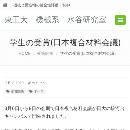
機械と構造物の健全性評価・制御
東工大 機械系 水谷研究室
Togg
navig
学生の受賞(日本複合材料会議)
HOME
受賞関係
学生の受賞(日本複合材料会議)
3月 7, 2019
mizutani
受賞関係
すべて
3月6日から8日の会期で日本複合材料会議が日大の駿河台
キャンパスで開催されました。