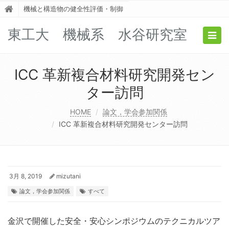
機械と構造物の健全性評価・制御
東工大 機械系 水谷研究室
Togg
navig
ICC 革新複合材料研究開発セン
ター訪問
HOME
論文，学会参加関係
ICC 革新複合材料研究開発センター訪問
3月 8, 2019
mizutani
論文，学会参加関係
すべて
金沢で開催した安全・安心シンポジウムのテクニカルツア