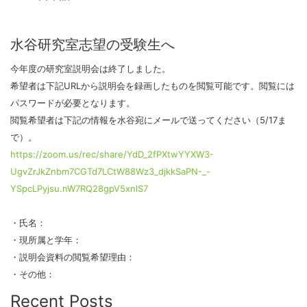
水谷研究室志望の受験生へ
今年度の研究室説明会は終了しました。
希望者は下記URLから説明会を録画したものを閲覧可能です。閲覧には
パスワードが必要となります。
閲覧希望者は下記の情報を水谷宛にメールで送ってください（5/17ま
で）。
https://zoom.us/rec/share/YdD_2fPXtwYYXW3-
UgvZrJkZnbm7CGTd7LCtW88Wz3_djkkSaPN-_-
YSpcLPyjsu.nW7RQ28gpV5xnlS7
・氏名：
・現所属と学年：
・説明会資料の閲覧希望理由：
・その他：
Recent Posts